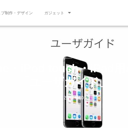
ェブ制作・デザイン
ガジェット
iPhone
・iPod touch・iPa
「ユーザガイド」
By
中村 一浩
2014年10月2日